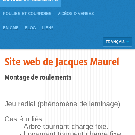
POULIES ET COURROIES
VIDÉOS DIVERSES
ENIGME
BLOG
LIENS
FRANÇAIS
Site web de Jacques Maurel
Montage de roulements
Jeu radial (phénomène de laminage)
Cas étudiés:
- Arbre tournant charge fixe.
- Logement tournant charge fixe.